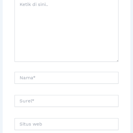
di
sini..
Nama*
Surel*
Situs
web