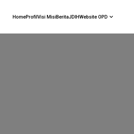
Home
Profil
Visi Misi
Berita
JDIH
Website OPD