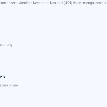
an peserta Jaminan Kesehatan Nasional (JKN) dalam mengakses berba
rwenang.
nik
cara online.