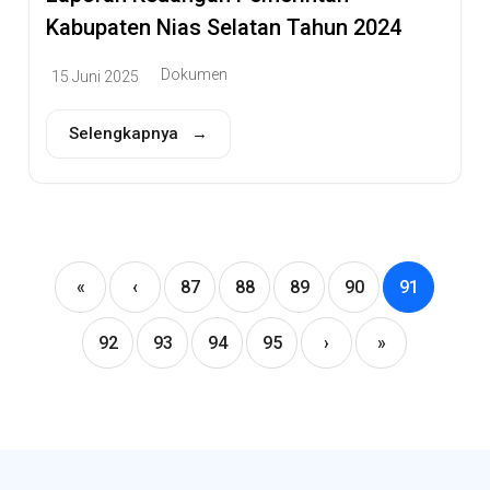
Kabupaten Nias Selatan Tahun 2024
Dokumen
15 Juni 2025
Selengkapnya →
«
‹
87
88
89
90
91
92
93
94
95
›
»