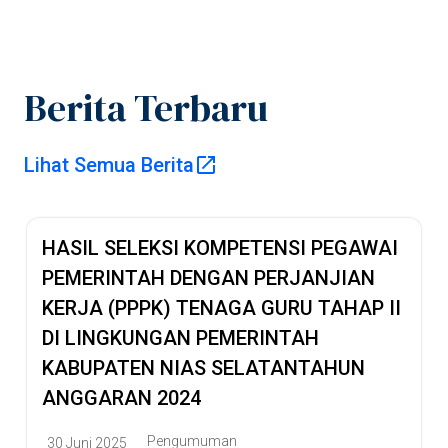
Berita Terbaru
Pusat Informasi
Lihat Semua Berita
Publik
HASIL SELEKSI KOMPETENSI PEGAWAI
Pemerintah
PEMERINTAH DENGAN PERJANJIAN
KERJA (PPPK) TENAGA GURU TAHAP II
Kabupaten Nias
DI LINGKUNGAN PEMERINTAH
KABUPATEN NIAS SELATANTAHUN
Selatan
ANGGARAN 2024
Pengumuman
30 Juni 2025