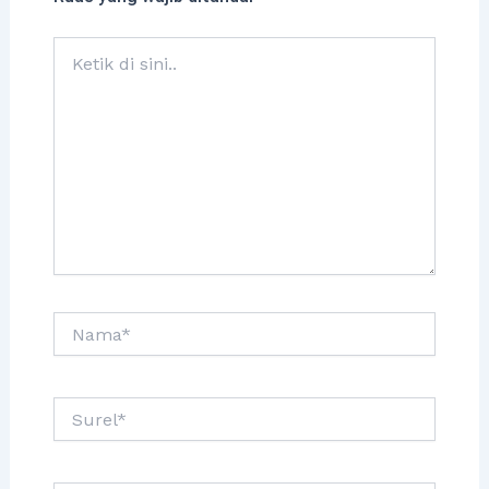
Ketik
di
sini..
Nama*
Surel*