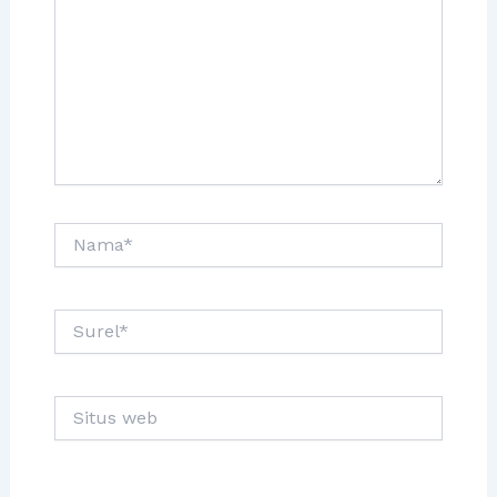
Nama*
Surel*
Situs
web