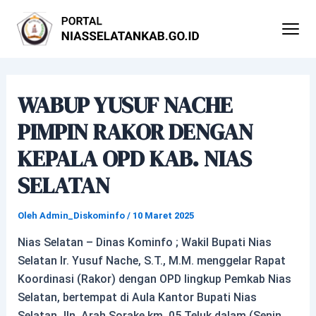
Lewati
Post
ke
navigation
konten
WABUP YUSUF NACHE
PIMPIN RAKOR DENGAN
KEPALA OPD KAB. NIAS
SELATAN
Oleh
Admin_Diskominfo
/
10 Maret 2025
Nias Selatan – Dinas Kominfo ; Wakil Bupati Nias
Selatan Ir. Yusuf Nache, S.T., M.M. menggelar Rapat
Koordinasi (Rakor) dengan OPD lingkup Pemkab Nias
Selatan, bertempat di Aula Kantor Bupati Nias
Selatan Jln. Arah Sorake km. 05 Teluk dalam (Senin,