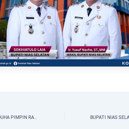
SEKDA IKHTIAR DUHA PIMPIN RAKOR RUTIN DENGAN OPD LINGKUP KABUPATEN NIAS SELATAN