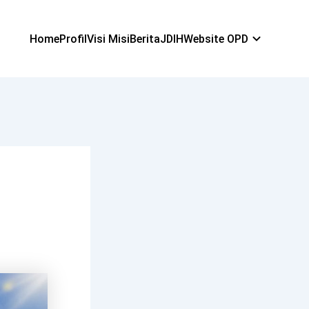
Home
Profil
Visi Misi
Berita
JDIH
Website OPD