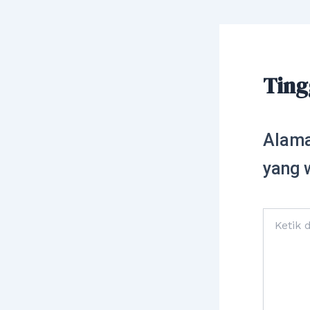
Ting
Alama
yang 
Ketik
di
sini..