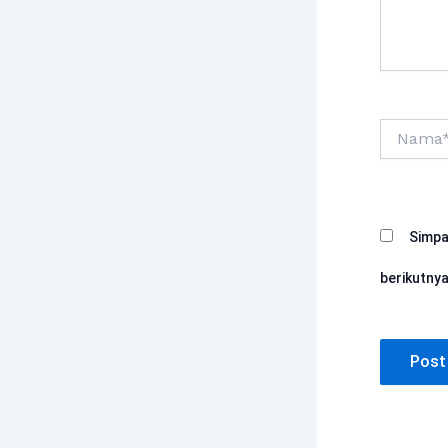
Nama*
Simpa
berikutnya