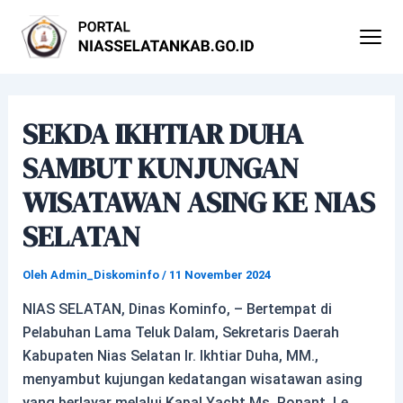
Lewati
Post
ke
navigation
konten
SEKDA IKHTIAR DUHA
SAMBUT KUNJUNGAN
WISATAWAN ASING KE NIAS
SELATAN
Oleh
Admin_Diskominfo
/
11 November 2024
NIAS SELATAN, Dinas Kominfo, – Bertempat di
Pelabuhan Lama Teluk Dalam, Sekretaris Daerah
Kabupaten Nias Selatan Ir. Ikhtiar Duha, MM.,
menyambut kujungan kedatangan wisatawan asing
yang berlayar melalui Kapal Yacht Ms. Ponant, Le