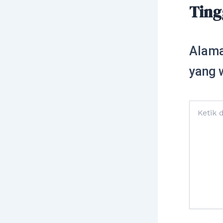
Ting
Alama
yang 
Ketik
di
sini..