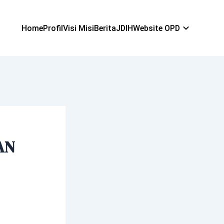
Home
Profil
Visi Misi
Berita
JDIH
Website OPD
AN