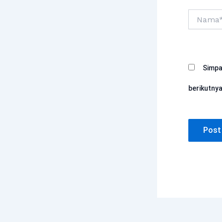
Nama*
Simpa
berikutnya