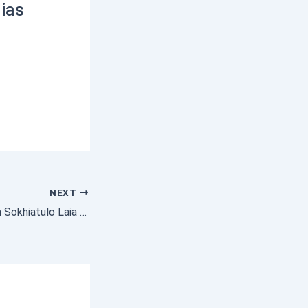
ias
NEXT
Bupati Nias Selatan Sokhiatulo Laia & Wakil Bupati Ir. Yusuf Nache, S.T.,M.M , Melakukan Koordinasi dan Konsultasi di Kantor Kementerian Sosial Republik Indonesia , tentang Penanganan Bantuan Sosial, BPJS dan Pembangunan Sekolah Rakyat.