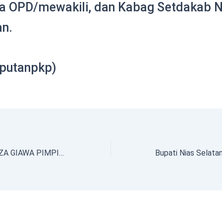
a OPD/mewakili, dan Kabag Setdakab N
an.
iputanpkp)
ASISTEN FATALOZA GIAWA PIMPIN APEL GABUNGAN LINGKUP PEMKAB NIAS SELATAN