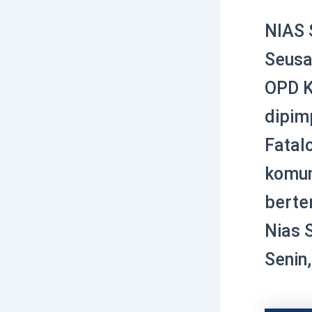
NIAS 
Seusai
OPD Ka
dipim
Fatal
komun
berte
Nias S
Senin