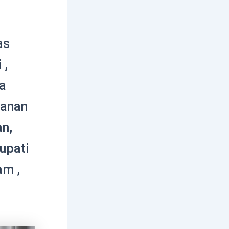
as
 ,
a
sanan
an,
upati
am ,