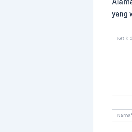
Alama
yang 
Ketik
di
sini..
Nama*