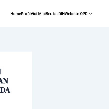
Home
Profil
Visi Misi
Berita
JDIH
Website OPD
N
AN
ADA