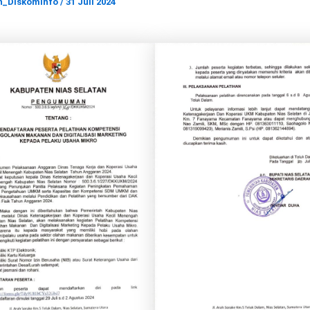
n_Diskominfo
/
31 Juli 2024