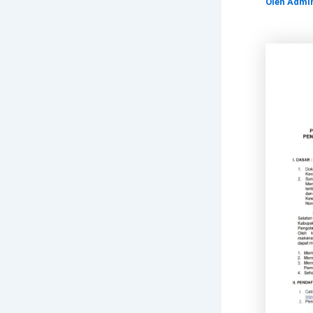
Oleh
Admi