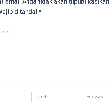
t email Anda tidak akan dipublikasikan.
wajib ditandai
*
Surel*
Situs
web