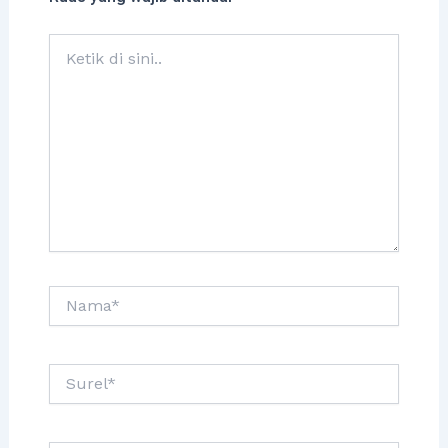
Ketik
di
sini..
Nama*
Surel*