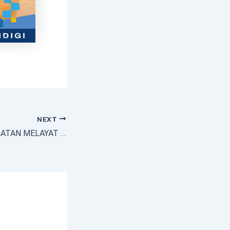
NEXT
PEMKAB NIAS SELATAN MELAYAT KE RUMAH DUKA ATAS MENINGGALNYA ORANG TUA KADIS SOSIAL