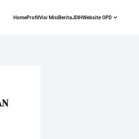
Home
Profil
Visi Misi
Berita
JDIH
Website OPD
AN