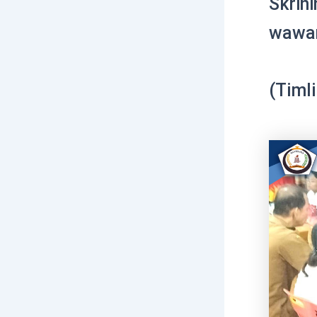
Skrini
wawan
(Timl