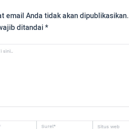
t email Anda tidak akan dipublikasikan.
wajib ditandai
*
Surel*
Situs
web