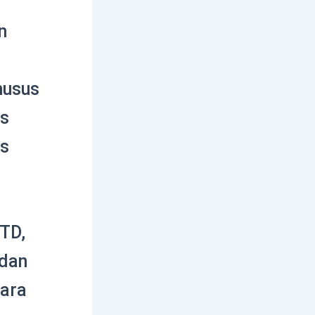
n
husus
s
as
TD,
 dan
tara