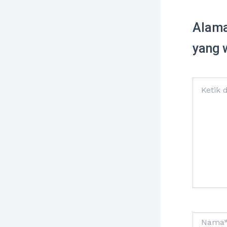
Alama
yang 
Ketik
di
sini..
Nama*