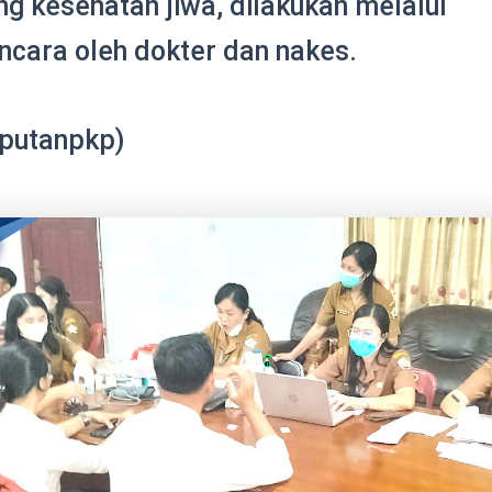
ng kesehatan jiwa, dilakukan melalui
cara oleh dokter dan nakes.
iputanpkp)