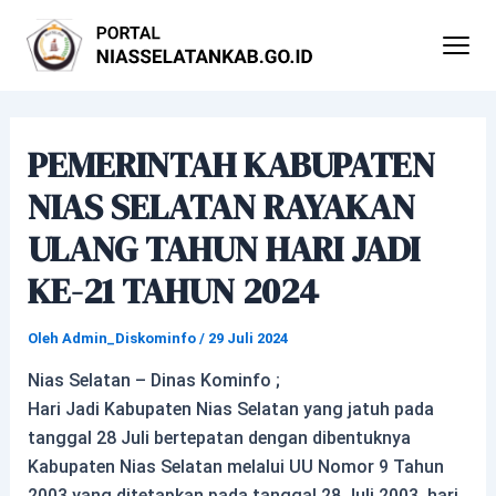
Lewati
Post
ke
navigation
konten
PEMERINTAH KABUPATEN
NIAS SELATAN RAYAKAN
ULANG TAHUN HARI JADI
KE-21 TAHUN 2024
Oleh
Admin_Diskominfo
/
29 Juli 2024
Nias Selatan – Dinas Kominfo ;
Hari Jadi Kabupaten Nias Selatan yang jatuh pada
tanggal 28 Juli bertepatan dengan dibentuknya
Kabupaten Nias Selatan melalui UU Nomor 9 Tahun
2003 yang ditetapkan pada tanggal 28 Juli 2003, hari