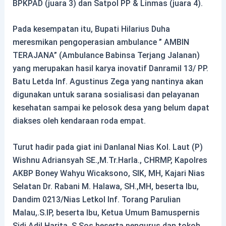
BPKPAD (juara 3) dan Satpol PP & Linmas (juara 4).
Pada kesempatan itu, Bupati Hilarius Duha
meresmikan pengoperasian ambulance ” AMBIN
TERAJANA” (Ambulance Babinsa Terjang Jalanan)
yang merupakan hasil karya inovatif Danramil 13/ PP.
Batu Letda Inf. Agustinus Zega yang nantinya akan
digunakan untuk sarana sosialisasi dan pelayanan
kesehatan sampai ke pelosok desa yang belum dapat
diakses oleh kendaraan roda empat.
Turut hadir pada giat ini Danlanal Nias Kol. Laut (P)
Wishnu Adriansyah SE.,M.Tr.Harla., CHRMP, Kapolres
AKBP Boney Wahyu Wicaksono, SIK, MH, Kajari Nias
Selatan Dr. Rabani M. Halawa, SH.,MH, beserta Ibu,
Dandim 0213/Nias Letkol Inf. Torang Parulian
Malau,.S.IP, beserta Ibu, Ketua Umum Bamuspernis
Sidi Adil Harita, S.Sos beserta pengurus dan tokoh