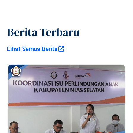
Berita Terbaru
Pusat Informasi
Lihat Semua Berita
Publik
Pemerintah
Kabupaten Nias
Selatan