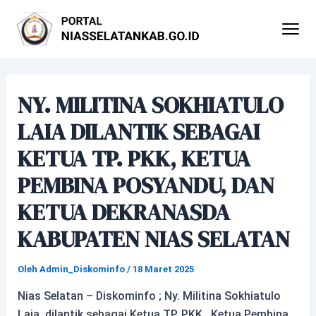
Lewati
Post
ke
navigation
konten
NY. MILITINA SOKHIATULO
LAIA DILANTIK SEBAGAI
KETUA TP. PKK, KETUA
PEMBINA POSYANDU, DAN
KETUA DEKRANASDA
KABUPATEN NIAS SELATAN
Oleh
Admin_Diskominfo
/
18 Maret 2025
Nias Selatan – Diskominfo ; Ny. Militina Sokhiatulo
Laia, dilantik sebagai Ketua TP. PKK , Ketua Pembina