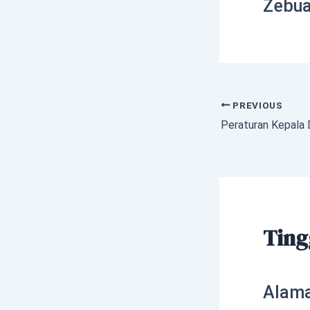
Zebua
PREVIOUS
Ting
Alama