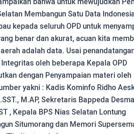
mpaikan bahwa untuk mewujudkan Pe
Selatan Membangun Satu Data Indonesia
bau kepada seluruh OPD untuk menyam
yang benar dan akurat, acuan kita mem
daerah adalah data. Usai penandatanga
 Integritas oleh beberapa Kepala OPD
jutkan dengan Penyampaian materi oleh
umber yakni : Kadis Kominfo Ridho Aesk
S.SST., M.AP, Sekretaris Bappeda Desm
 ST , Kepala BPS Nias Selatan Lontung
gun Situmorang dan Memori Supersem