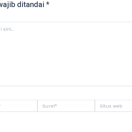
wajib ditandai
*
Surel*
Situs
web