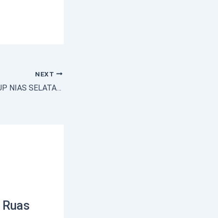
NEXT
BUPATI DAN WABUP NIAS SELATAN MONITORING PEMBANGUNAN INFRASTRUKTUR JALAN MENUJU ONOLALU
Ruas