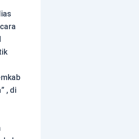
Nias
ecara
l
ik
Pemkab
 , di
a