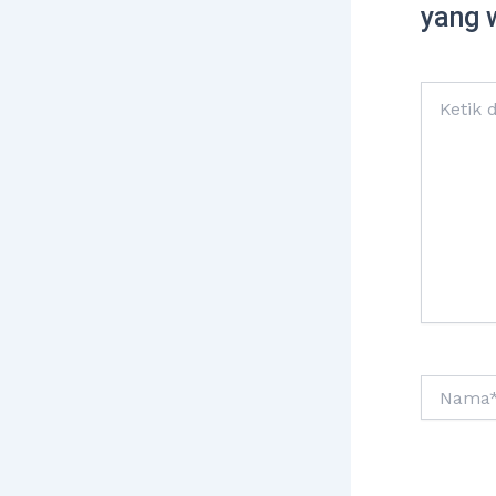
yang 
Ketik
di
sini..
Nama*