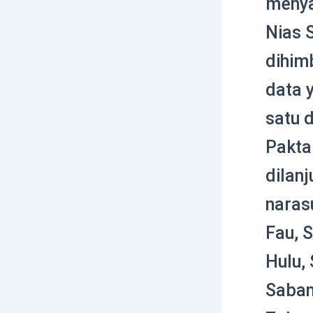
menya
Nias 
dihim
data 
satu 
Pakta
dilan
naras
Fau, 
Hulu,
Saban