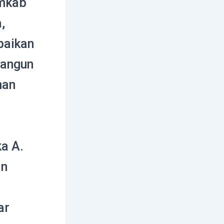
mkab
,
paikan
bangun
nan
a A.
an
ar