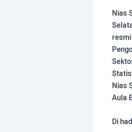
Nias 
Selat
resmi
Pengo
Sekto
Stati
Nias 
Aula 
Di ha