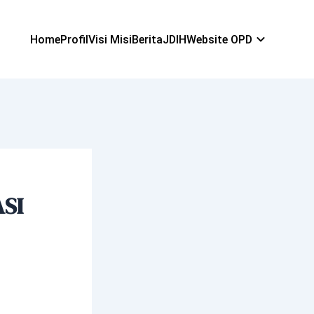
Home
Profil
Visi Misi
Berita
JDIH
Website OPD
SI