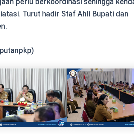
jaan perlu berkoordinasi sehingga kenda
iatasi. Turut hadir Staf Ahli Bupati dan
en.
iputanpkp)