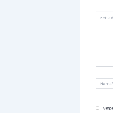
Ketik
di
sini..
Nama*
Simpa