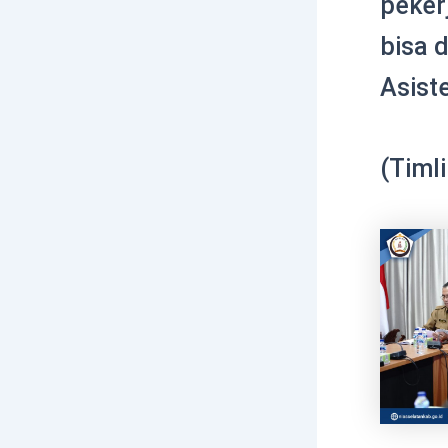
peker
bisa d
Asist
(Timl