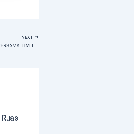
NEXT
DANREM 023/KS BERSAMA TIM TERPADU, KUNJUNGI PASIEN MALARIA & DBD DI KEPULAUAN BATU
Ruas