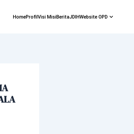
Home
Profil
Visi Misi
Berita
JDIH
Website OPD
HA
ALA