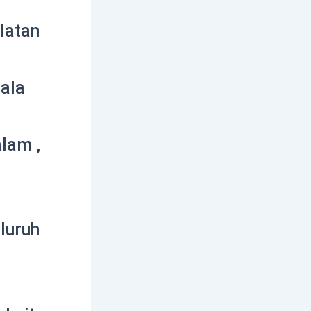
latan
pala
lam ,
luruh
m