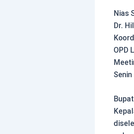
Nias 
Dr. H
Koord
OPD L
Meeti
Senin 
Bupat
Kepal
disel