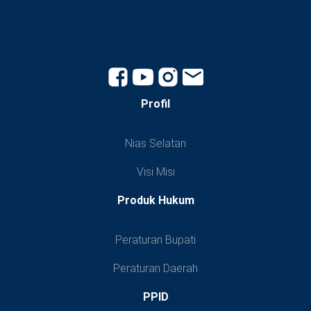
Profil
Nias Selatan
Visi Misi
Produk Hukum
Peraturan Bupati
Peraturan Daerah
PPID