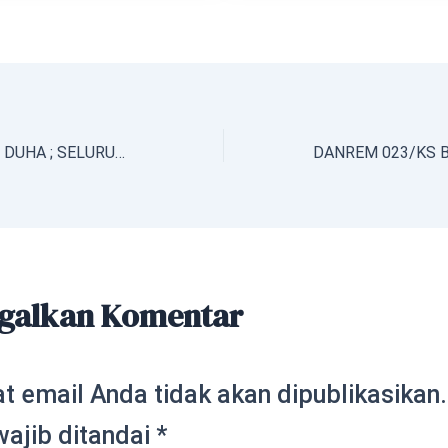
BUPATI HILARIUS DUHA ; SELURUH ASN WAJIB NETRAL PADA PILKADA , 27 NOVEMBER 2024
galkan Komentar
t email Anda tidak akan dipublikasikan.
wajib ditandai
*