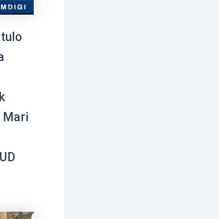
tulo
a
k
 Mari
AUD