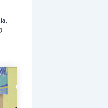
ia,
D