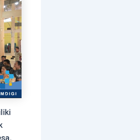
iki
k
sa,