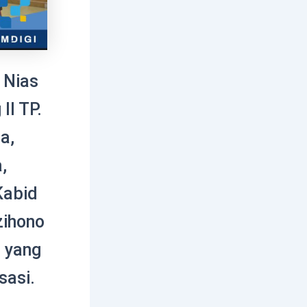
 Nias
II TP.
a,
,
Kabid
ihono
 yang
sasi.