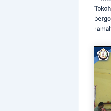
Tokoh
bergo
ramah