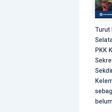
Turut
Selata
PKK K
Sekret
Sekdi
Kelem
sebag
belum