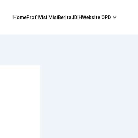
Home
Profil
Visi Misi
Berita
JDIH
Website OPD