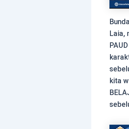
Bunda
Laia,
PAUD 
karak
sebel
kita 
BELAJ
sebel