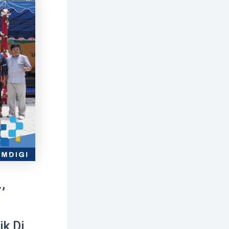
,
k Di