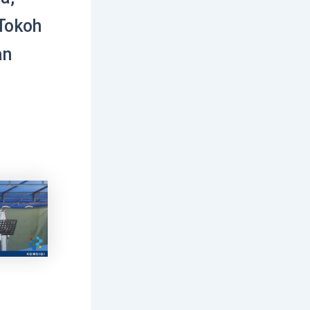
Tokoh
an