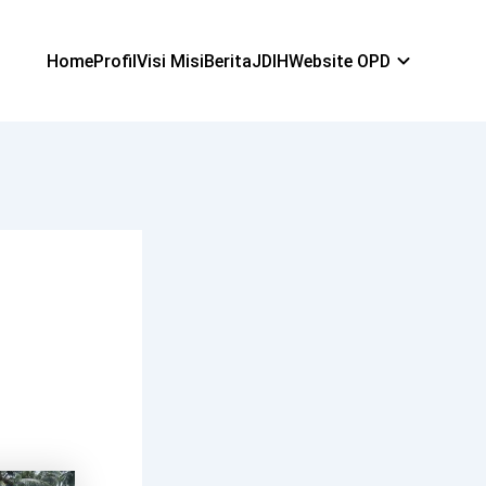
Home
Profil
Visi Misi
Berita
JDIH
Website OPD