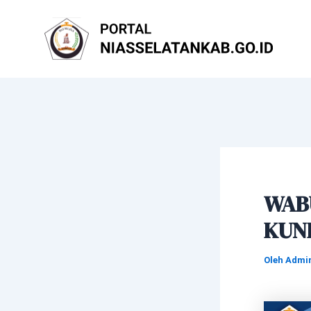
Lewati
Post
ke
navigation
konten
WAB
KUN
Oleh
Admi