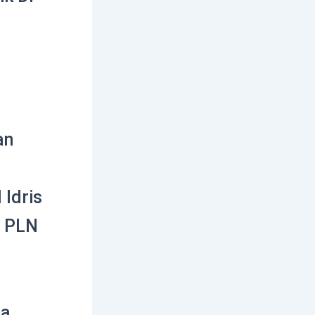
an
Idris
n PLN
a,