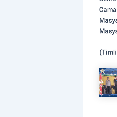
Camat
Masya
Masya
(Timl