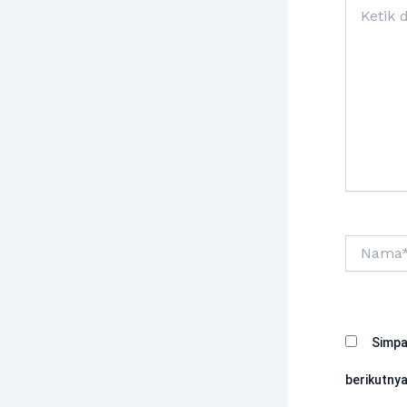
Ketik
di
sini..
Nama*
Simpa
berikutnya