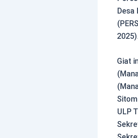
Desa 
(PERS
2025)
Giat i
(Mana
(Mana
Sitom
ULP T
Sekre
Sekre