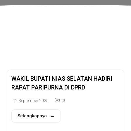
Pusat Informasi Publik
intah Kabupaten Nias S
WAKIL BUPATI NIAS SELATAN HADIRI
RAPAT PARIPURNA DI DPRD
Berita
12 September 2025
Selengkapnya →