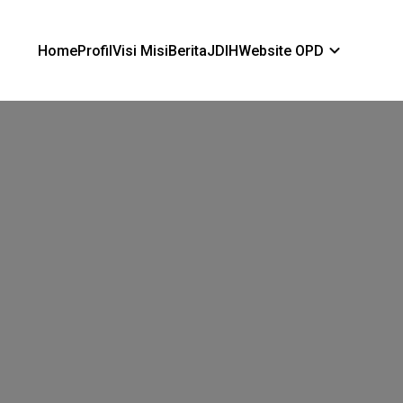
Home
Profil
Visi Misi
Berita
JDIH
Website OPD