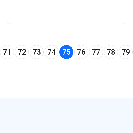
71
72
73
74
75
76
77
78
79