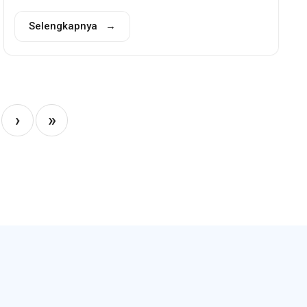
Selengkapnya →
›
»