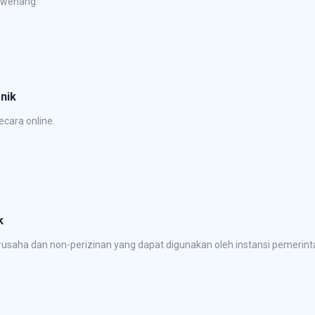
rwenang.
nik
cara online.
k
saha dan non-perizinan yang dapat digunakan oleh instansi pemerinta