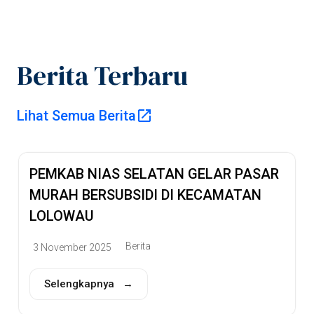
Berita Terbaru
Pusat Informasi
Lihat Semua Berita
Publik
PEMKAB NIAS SELATAN GELAR PASAR
Pemerintah
MURAH BERSUBSIDI DI KECAMATAN
LOLOWAU
Kabupaten Nias
Berita
3 November 2025
Selatan
Selengkapnya →