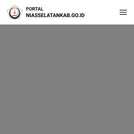
Lewati
ke
konten