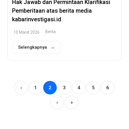
Hak Jawab dan Permintaan Klarifikasi
Pemberitaan atas berita media
kabarinvestigasi.id
Berita
10 Maret 2026
Selengkapnya →
‹
1
2
3
4
5
6
›
»