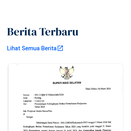
Berita Terbaru
Pusat Informasi
Lihat Semua Berita
Publik
Pemerintah
Kabupaten Nias
Selatan