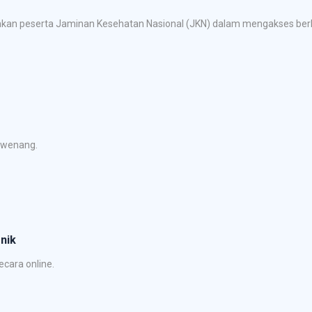
an peserta Jaminan Kesehatan Nasional (JKN) dalam mengakses berba
rwenang.
nik
cara online.