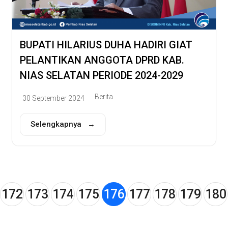
BUPATI HILARIUS DUHA HADIRI GIAT
PELANTIKAN ANGGOTA DPRD KAB.
NIAS SELATAN PERIODE 2024-2029
Berita
30 September 2024
Selengkapnya →
172
173
174
175
176
177
178
179
180