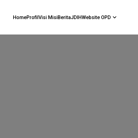
Home
Profil
Visi Misi
Berita
JDIH
Website OPD