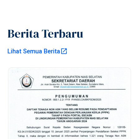
Berita Terbaru
Pusat Informasi
Lihat Semua Berita
Publik
Pemerintah
Kabupaten Nias
Selatan