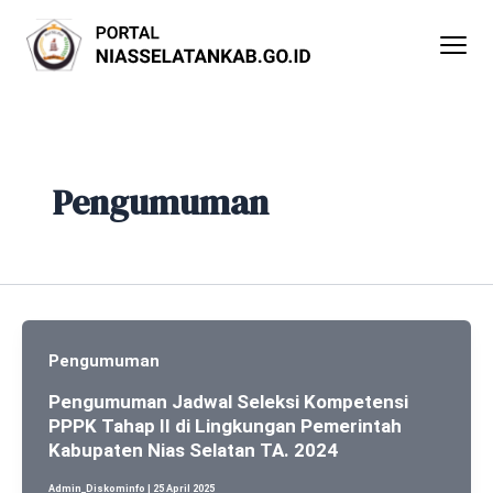
Lewati
Post
ke
pagination
konten
Pengumuman
Pengumuman
Pengumuman Jadwal Seleksi Kompetensi
PPPK Tahap II di Lingkungan Pemerintah
Kabupaten Nias Selatan TA. 2024
Admin_Diskominfo
|
25 April 2025