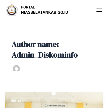
Lewati
Post
ke
pagination
konten
Author name:
Admin_Diskominfo
Berita