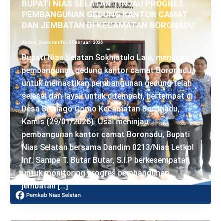
BUPATI NIAS SELATAN TINJAU PROGRES
PEMBANGUNAN GEDUNG KANTOR CAMAT
DAN JEMBATAN DI KECAMATAN BORONADU
Admin_Diskominfo
|
2 Februari 2026
Bupati Nias Selatan Sokhiatulo Laia, meninjau
pembangunan gedung kantor camat Boronadu,
untuk memastikan pembangunan gedung telah
selesai dan layak untuk ditempati, bertempat di
Desa Sifalago Gomo Kecamatan Boronadu,
Kamis (29/01/2026). Usai meninjau
pembangunan kantor camat Boronadu, Bupati
Nias Selatan bersama Dandim 0213/Nias Letkol
Inf. Sampe T. Butar Butar, S.I.P berkesempatan
untuk monitoring progres pembangunan
jembatan […]