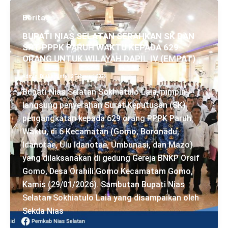
Berita
BUPATI NIAS SELATAN SERAHKAN SK DAN
SPT PPPK PARUH WAKTU KEPADA 629
ORANG UNTUK WILAYAH DAPIL IV (EMPAT)
Admin_Diskominfo
|
2 Februari 2026
Bupati Nias Selatan Sokhiatulo Laia, pimpin
langsung penyerahan Surat Keputusan (SK)
pengangkatan kepada 629 orang PPPK Paruh
Waktu, di 6 Kecamatan (Gomo, Boronadu,
Idanotae, Ulu Idanotae, Umbunasi, dan Mazo)
yang dilaksanakan di gedung Gereja BNKP Orsif
Gomo, Desa Orahili Gomo Kecamatam Gomo,
Kamis (29/01/2026). Sambutan Bupati Nias
Selatan Sokhiatulo Laia yang disampaikan oleh
Sekda Nias