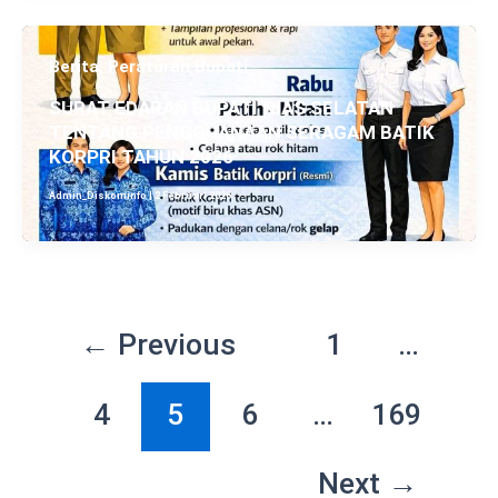
,
Berita
Peraturan Bupati
SURAT EDARAN BUPATI NIAS SELATAN
TENTANG PENGGUANAAN SERAGAM BATIK
KORPRI TAHUN 2026
Admin_Diskominfo
|
2 Februari 2026
←
Previous
1
…
4
5
6
…
169
Next
→