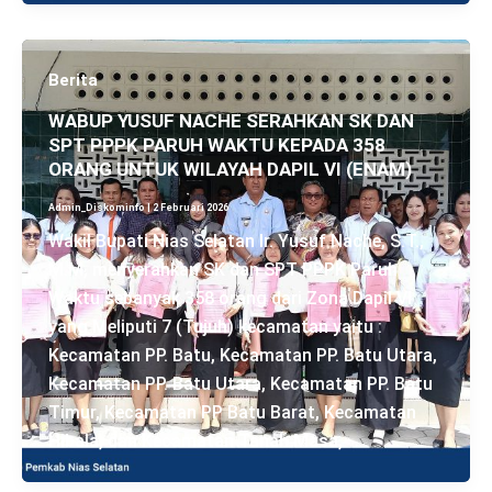
Berita
WABUP YUSUF NACHE SERAHKAN SK DAN
SPT PPPK PARUH WAKTU KEPADA 358
ORANG UNTUK WILAYAH DAPIL VI (ENAM)
Admin_Diskominfo
|
2 Februari 2026
Wakil Bupati Nias Selatan Ir. Yusuf Nache, S.T.,
M.M, menyerahkan SK dan SPT PPPK Paruh
Waktu sebanyak 358 orang dari Zona Dapil VI
yang Meliputi 7 (Tujuh) kecamatan yaitu :
Kecamatan PP. Batu, Kecamatan PP. Batu Utara,
Kecamatan PP. Batu Utara, Kecamatan PP. Batu
Timur, Kecamatan PP Batu Barat, Kecamatan
Hibala, dan Kecamatan Tanah Masa,