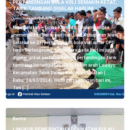
PERTANDINGAN BOLA VOLI SEMAKIN KETAT,
TARIK TAMBANG DIGELAR HARI INI
Admin_Diskominfo
|
24 Juli 2024
Nias Selatan – Dinas Kominfo ; Dalam rangka
memeriahkan Perayaan Hari Jadi Kabupaten Nias
Selatan ke-21, pertandingan bola voli antar OPD
terus berlangsung, sementara pada hari ini juga
digelar untuk pertama kalinya pertandingan tarik
tambang bertempat di Wallo Green arah Lawayo
Kecamatan Teluk Dalam Kab. Nias Selatan (
Rabu, 24/07/2024). Hasil pertandingan hari ini,
Tim […]
Berita
LINGKUP PEMERINTAH KECAMATAN PULAU