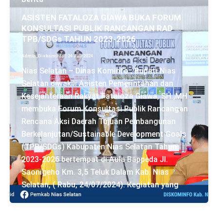
ASISTEN FATALOZA GIAWA BUKA FORUM
KONSULTASI PUBLIK RANCANGAN RAD
TPB/SDGs TAHUN 2023-2026
Admin_Diskominfo
|
24 Juli 2024
Nias Selatan – Dinas Kominfo ; Bupati Nias
Selatan diwakili Asisten Pemerintahan dan
Kesejahteraan Rakyat Fataloza Giawa, SH.,MH
membuka Forum Konsultasi Publik Rancangan
Rencana Aksi Daerah Tujuan Pembangunan
Berkelanjutan/Sustainable Development Goals
(TPB/SDGs) Kabupaten Nias Selatan Tahun
2023-2026 bertempat di Aula Bappeda Jl.
Saonigeho Km. 3,5 Teluk Dalam Kab. Nias
Selatan, ( Rabu, 24/07/2024). Kegiatan yang