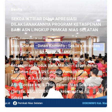
Berita
SEKDA IKTRIAR DUHA APRESIASI
DILAKSANAKANNYA PROGRAM KETASPENAN
BAGI ASN LINGKUP PEMKAB NIAS SELATAN
Admin_Diskominfo
|
24 Juli 2024
Nias Selatan –Dinas Kominfo ; Sekda Kabupaten
Nias Selatan Ir. Ikhtiar Duha, MM membuka
secara resmi acara Sosialisasi Program
Ketaspenan Produk Bank Mandiri Taspen dan
Taspelive bagi ASN Lingkup Pemkab Nias
Selatan , di Aula Kantor Bupati Nias Selatan , Jln.
Arah Sorake km, 5 Teluk dalam- Nias Selatan,
(Selasa, 23/07/2024) Pada kesempatan itu,
Sekda Ikhtiar