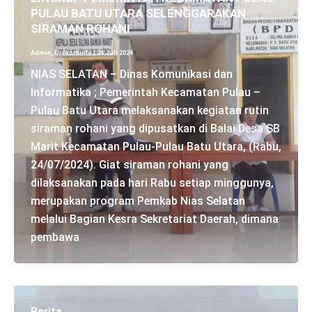
PULAU BATU UTARA SELENGGARAKAN
SIRAMAN ROHANI
Admin_Diskominfo
|
24 Juli 2024
NIAS SELATAN – Dinas Komunikasi dan
Informatika ; Pemerintah Kecamatan Pulau –
Pulau Batu Utara melaksanakan kegiatan rutin
siraman rohani yang dipusatkan di Balai Desa SB
Marit Kecamatan Pulau-Pulau Batu Utara, (Rabu,
24/07/2024). Giat siraman rohani yang
dilaksanakan pada hari Rabu setiap minggunya,
merupakan program Pemkab Nias Selatan
melalui Bagian Kesra Sekretariat Daerah, dimana
pembawa
Berita